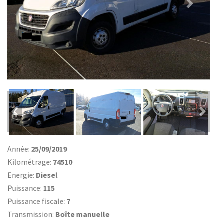
Previous
Nex
Previous
Ne
Année:
25/09/2019
Kilométrage:
74510
Energie:
Diesel
Puissance:
115
Puissance fiscale:
7
Transmission:
Boîte manuelle