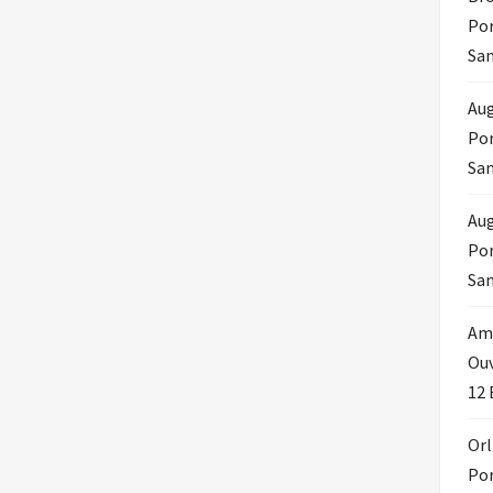
Por
Sam
Aug
Por
Sam
Au
Por
Sam
Amo
Ouv
12 
Orl
Por