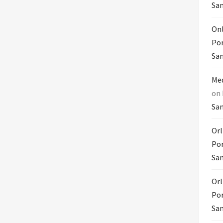
Sam
Onl
Por
Sam
Med
on
Sam
Orl
Por
Sam
Orl
Por
Sam