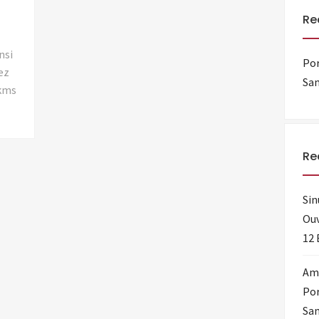
Re
nsi
Por
tez
Sam
 kms
Re
Sin
Ouv
12 
Amo
Por
Sam