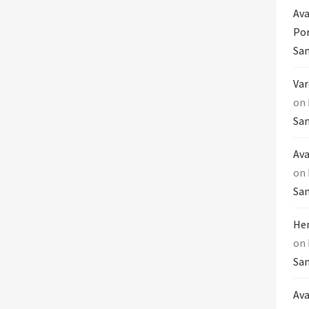
Ava
Por
Sam
Var
on
Sam
Ava
on
Sam
Hem
on
Sam
Ava