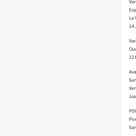
Var
Exp
Le 
14 
Var
Ouv
12 
Ava
Su
Ven
Jui
PDE
Por
Sam