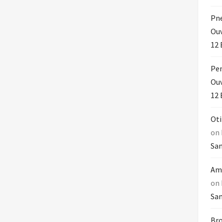
Pn
Ouv
12 
Pen
Ouv
12 
Oti
on
Sam
Amo
on
Sam
Bro