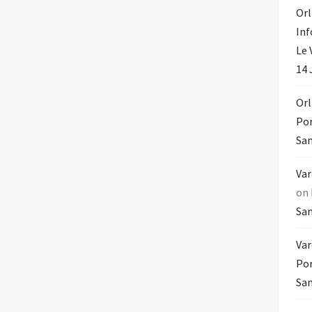
Orl
In
Le 
14 
Orl
Por
Sam
Var
on
Sam
Var
Por
Sam