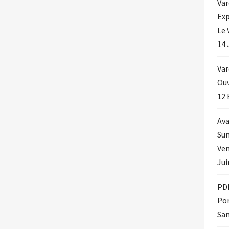
Var
Exp
Le 
14 
Var
Ouv
12 
Ava
Su
Ven
Jui
PDE
Por
Sam