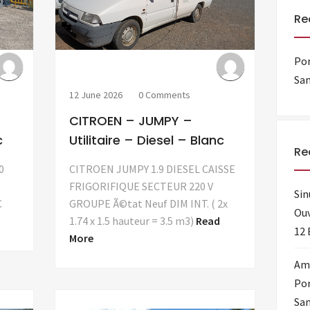
Re
Por
Sam
12 June 2026
0 Comments
CITROEN – JUMPY –
c
Utilitaire – Diesel – Blanc
Re
0
CITROEN JUMPY 1.9 DIESEL CAISSE
FRIGORIFIQUE SECTEUR 220 V
Sin
C
GROUPE Ã©tat Neuf DIM INT. ( 2x
Ouv
1.74 x 1.5 hauteur = 3.5 m3)
Read
12 
More
Amo
Por
Sam