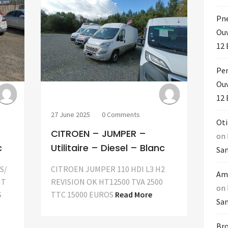
Pn
Ouv
12 
Pen
Ouv
12 
27 June 2025
0 Comments
Oti
CITROEN – JUMPER –
on
c
Utilitaire – Diesel – Blanc
Sam
S/
CITROEN JUMPER 110 HDI L3 H2
Amo
HT
REVISION OK HT12500 TVA 2500
on
S
TTC 15000 EUROS
Read More
Sam
Bro