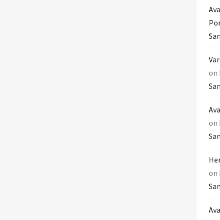
Ava
Por
Sam
Var
on
Sam
Ava
on
Sam
Hem
on
Sam
Ava