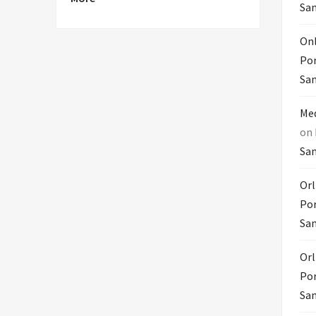
Sam
Onl
Por
Sam
Med
on
Sam
Orl
Por
Sam
Orl
Por
Sam