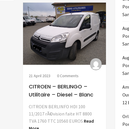
Por
Sam
Aug
Por
Sam
Au
Por
Sam
21 April 2023
0 Comments
CITROEN – BERLINGO –
Amo
Utilitaire – Diesel – Blanc
Ouv
12 
CITROEN BERLINFO HDI 100
11/2017 rÃ©vision faite HT 8800
Orl
TVA 1760 TTC 10560 EUROS
Read
Por
More