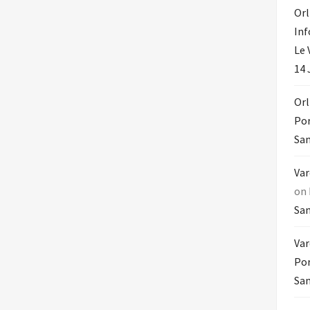
Orl
In
Le 
14 
Orl
Por
Sam
Var
on
Sam
Var
Por
Sam